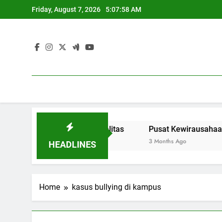
Skip
Friday, August 7, 2026
5:07:58 AM
to
content
k Pendidikan Berkualitas
Pusat Kewirausahaan: Menye
3 Months Ago
HEADLINES
Home
kasus bullying di kampus