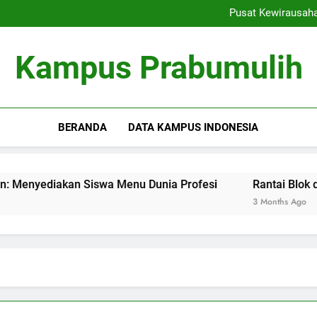
Ranking Kampus: Menemu
Pusat Kewirausah
Rantai Blok dalam Pendi
Inovasi Pembelajaran Denga
Ranking Kampus: Menemu
Kampus Prabumulih
Pusat Kewirausah
Rantai Blok dalam Pendi
Inovasi Pembelajaran Denga
BERANDA
DATA KAMPUS INDONESIA
diakan Siswa Menu Dunia Profesi
Rantai Blok dalam Pe
3 Months Ago