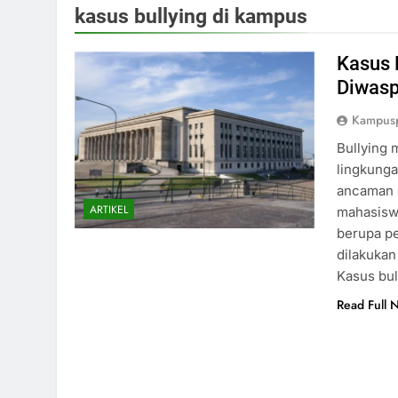
kasus bullying di kampus
Kasus 
Diwasp
Kampus
Bullying 
lingkunga
ancaman s
ARTIKEL
mahasiswa
berupa pe
dilakukan
Kasus bul
Read Full 