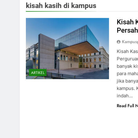
kisah kasih di kampus
Kisah 
Persah
Kampus
Kisah Kas
Perguruan
banyak ki
ARTIKEL
para maha
jika bany
kampus. K
indah…
Read Full 