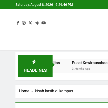
Skip
Saturday, August 8, 2026
6:29:46 PM
to
content
k Pendidikan Berkualitas
Pusat Kewirausahaan: Menye
3 Months Ago
HEADLINES
Home
kisah kasih di kampus