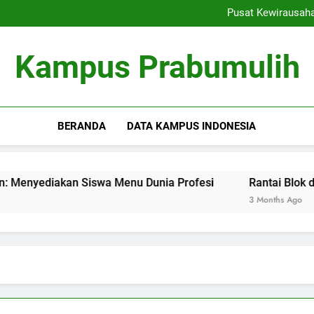
Ranking Kampus: Menemu
Pusat Kewirausah
Rantai Blok dalam Pendi
Inovasi Pembelajaran Denga
Ranking Kampus: Menemu
Kampus Prabumulih
Pusat Kewirausah
Rantai Blok dalam Pendi
Inovasi Pembelajaran Denga
BERANDA
DATA KAMPUS INDONESIA
diakan Siswa Menu Dunia Profesi
Rantai Blok dalam Pen
3 Months Ago