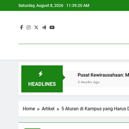
Skip
Saturday, August 8, 2026
11:39:21 AM
to
content
dikan Berkualitas
Pusat Kewirausahaan: Menyediakan 
3 Months Ago
HEADLINES
Home
Artikel
5 Aturan di Kampus yang Harus 