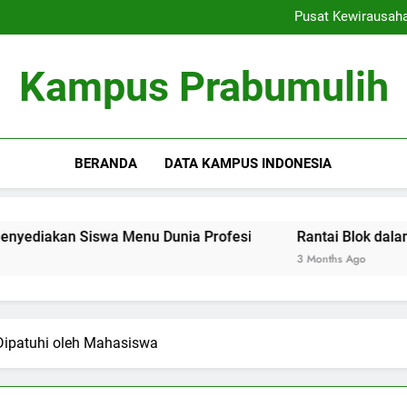
Ranking Kampus: Menemu
Pusat Kewirausah
Rantai Blok dalam Pendi
Inovasi Pembelajaran Denga
Ranking Kampus: Menemu
Kampus Prabumulih
Pusat Kewirausah
Rantai Blok dalam Pendi
Inovasi Pembelajaran Denga
BERANDA
DATA KAMPUS INDONESIA
Siswa Menu Dunia Profesi
Rantai Blok dalam Pendidika
3 Months Ago
Dipatuhi oleh Mahasiswa