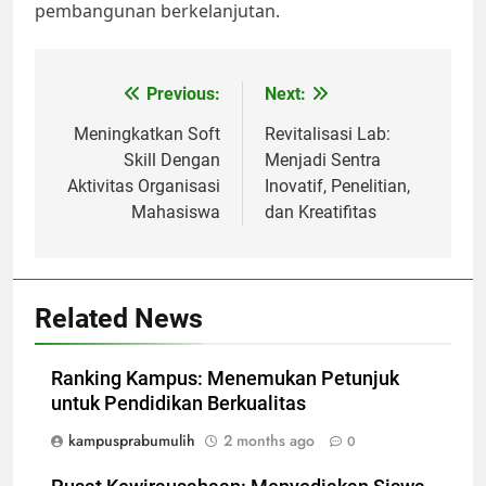
pembangunan berkelanjutan.
Post
Previous:
Next:
navigation
Meningkatkan Soft
Revitalisasi Lab:
Skill Dengan
Menjadi Sentra
Aktivitas Organisasi
Inovatif, Penelitian,
Mahasiswa
dan Kreatifitas
Related News
Ranking Kampus: Menemukan Petunjuk
untuk Pendidikan Berkualitas
kampusprabumulih
2 months ago
0