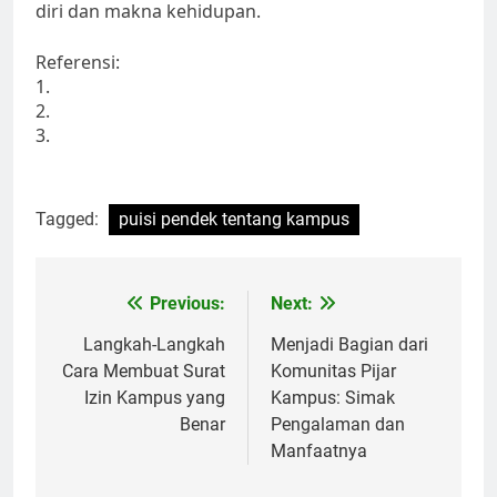
diri dan makna kehidupan.
Referensi:
1.
2.
3.
Tagged:
puisi pendek tentang kampus
Post
Previous:
Next:
navigation
Langkah-Langkah
Menjadi Bagian dari
Cara Membuat Surat
Komunitas Pijar
Izin Kampus yang
Kampus: Simak
Benar
Pengalaman dan
Manfaatnya