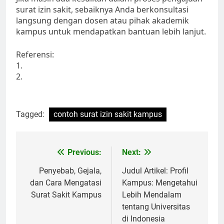
surat izin sakit, sebaiknya Anda berkonsultasi
langsung dengan dosen atau pihak akademik
kampus untuk mendapatkan bantuan lebih lanjut.
Referensi:
1.
2.
Tagged:
contoh surat izin sakit kampus
Post
Previous:
Next:
navigation
Penyebab, Gejala,
Judul Artikel: Profil
dan Cara Mengatasi
Kampus: Mengetahui
Surat Sakit Kampus
Lebih Mendalam
tentang Universitas
di Indonesia