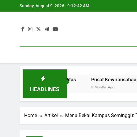
Skip
Sunday, August 9, 2026
9:12:43 AM
to
content
ndidikan Berkualitas
Pusat Kewirausahaan: Menyediak
3 Months Ago
HEADLINES
Home
Artikel
Menu Bekal Kampus Seminggu: 