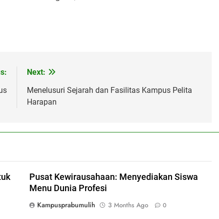
s:
Next:
us
Menelusuri Sejarah dan Fasilitas Kampus Pelita
Harapan
tuk
Pusat Kewirausahaan: Menyediakan Siswa
Menu Dunia Profesi
Kampusprabumulih
3 Months Ago
0