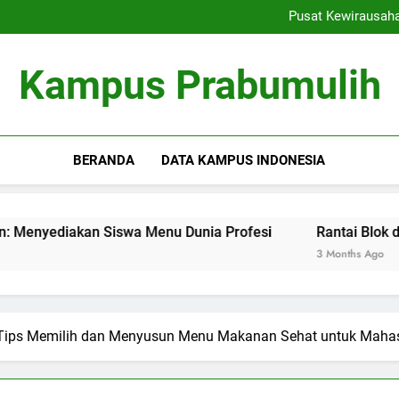
Ranking Kampus: Menemu
Pusat Kewirausah
Rantai Blok dalam Pendi
Inovasi Pembelajaran Denga
Ranking Kampus: Menemu
Kampus Prabumulih
Pusat Kewirausah
Rantai Blok dalam Pendi
Inovasi Pembelajaran Denga
BERANDA
DATA KAMPUS INDONESIA
an Siswa Menu Dunia Profesi
Rantai Blok dalam Pendid
3 Months Ago
Tips Memilih dan Menyusun Menu Makanan Sehat untuk Maha