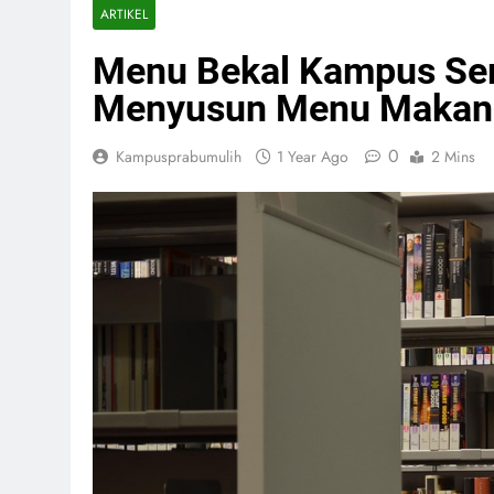
ARTIKEL
Menu Bekal Kampus Sem
Menyusun Menu Makana
0
Kampusprabumulih
1 Year Ago
2 Mins