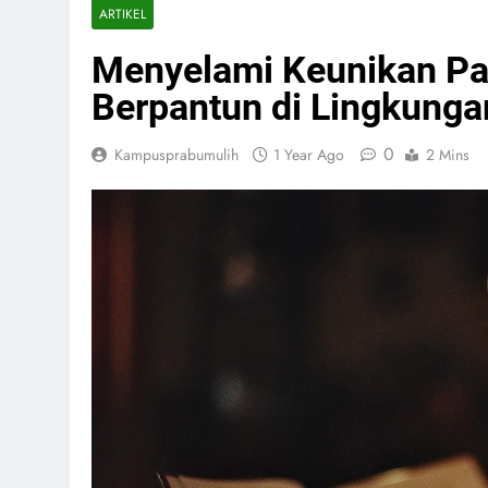
ARTIKEL
Menyelami Keunikan Pa
Berpantun di Lingkunga
0
Kampusprabumulih
1 Year Ago
2 Mins