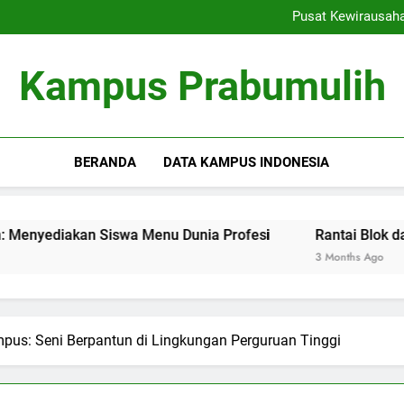
Ranking Kampus: Menemu
Pusat Kewirausah
Rantai Blok dalam Pendi
Inovasi Pembelajaran Denga
Ranking Kampus: Menemu
Kampus Prabumulih
Pusat Kewirausah
Rantai Blok dalam Pendi
Inovasi Pembelajaran Denga
BERANDA
DATA KAMPUS INDONESIA
n Siswa Menu Dunia Profesi
Rantai Blok dalam Pendidi
3 Months Ago
us: Seni Berpantun di Lingkungan Perguruan Tinggi