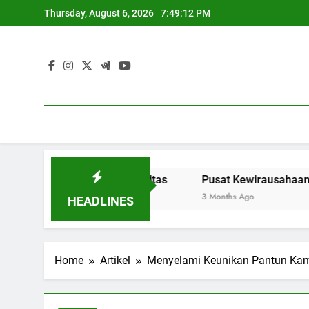
Skip
Thursday, August 6, 2026
7:49:13 PM
to
content
didikan Berkualitas
Pusat Kewirausahaan: Menyediaka
3 Months Ago
HEADLINES
Home
Artikel
Menyelami Keunikan Pantun Kamp