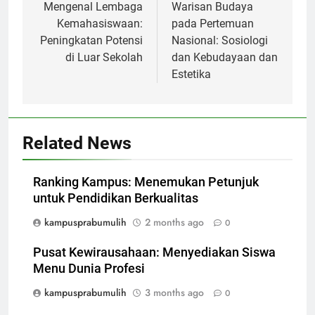
navigation
Mengenal Lembaga
Warisan Budaya
Kemahasiswaan:
pada Pertemuan
Peningkatan Potensi
Nasional: Sosiologi
di Luar Sekolah
dan Kebudayaan dan
Estetika
Related News
Ranking Kampus: Menemukan Petunjuk
untuk Pendidikan Berkualitas
kampusprabumulih
2 months ago
0
Pusat Kewirausahaan: Menyediakan Siswa
Menu Dunia Profesi
kampusprabumulih
3 months ago
0