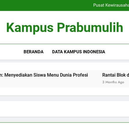
Ranking Kampus: Menemu
Pusat Kewirausah
Rantai Blok dalam Pendi
Inovasi Pembelajaran Denga
Ranking Kampus: Menemu
Kampus Prabumulih
Pusat Kewirausah
Rantai Blok dalam Pendi
Inovasi Pembelajaran Denga
BERANDA
DATA KAMPUS INDONESIA
diakan Siswa Menu Dunia Profesi
Rantai Blok dalam Pen
3 Months Ago