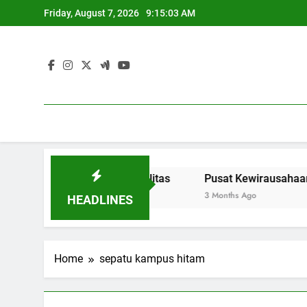
Skip
Friday, August 7, 2026
9:15:03 AM
to
content
k Pendidikan Berkualitas
Pusat Kewirausahaan: Menye
3 Months Ago
HEADLINES
Home
sepatu kampus hitam