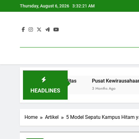
Skip
Thursday, August 6, 2026
3:32:22 AM
to
content
Pendidikan Berkualitas
Pusat Kewirausahaan: Menyedi
3 Months Ago
HEADLINES
Home
Artikel
5 Model Sepatu Kampus Hitam yan