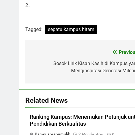
2.
Tagged:
sepatu kampus hitam
Post
Previou
navigation
Sosok Lirik Kisah Kasih di Kampus ya
Menginspirasi Generasi Mileni
Related News
Ranking Kampus: Menemukan Petunjuk un
Pendidikan Berkualitas
Kampusprabumulih
2 Months Ago
0