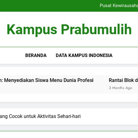
Ranking Kampus: Menemu
Pusat Kewirausah
Rantai Blok dalam Pendi
Inovasi Pembelajaran Denga
Ranking Kampus: Menemu
Kampus Prabumulih
Pusat Kewirausah
Rantai Blok dalam Pendi
Inovasi Pembelajaran Denga
BERANDA
DATA KAMPUS INDONESIA
akan Siswa Menu Dunia Profesi
Rantai Blok dalam Pend
3 Months Ago
g Cocok untuk Aktivitas Sehari-hari