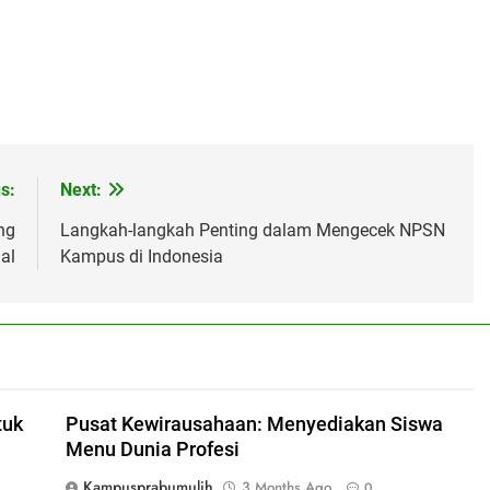
s:
Next:
ng
Langkah-langkah Penting dalam Mengecek NPSN
al
Kampus di Indonesia
tuk
Pusat Kewirausahaan: Menyediakan Siswa
Menu Dunia Profesi
Kampusprabumulih
3 Months Ago
0