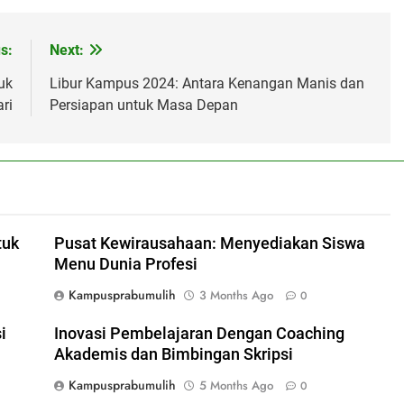
s:
Next:
uk
Libur Kampus 2024: Antara Kenangan Manis dan
ari
Persiapan untuk Masa Depan
tuk
Pusat Kewirausahaan: Menyediakan Siswa
Menu Dunia Profesi
Kampusprabumulih
3 Months Ago
0
i
Inovasi Pembelajaran Dengan Coaching
Akademis dan Bimbingan Skripsi
Kampusprabumulih
5 Months Ago
0