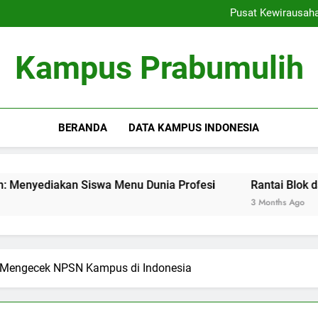
Ranking Kampus: Menemu
Pusat Kewirausah
Rantai Blok dalam Pendi
Inovasi Pembelajaran Denga
Ranking Kampus: Menemu
Kampus Prabumulih
Pusat Kewirausah
Rantai Blok dalam Pendi
Inovasi Pembelajaran Denga
BERANDA
DATA KAMPUS INDONESIA
an Siswa Menu Dunia Profesi
Rantai Blok dalam Pendid
3 Months Ago
 Mengecek NPSN Kampus di Indonesia