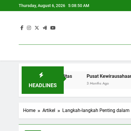
Skip
Thursday, August 6, 2026
5:08:51 AM
to
content
ndidikan Berkualitas
Pusat Kewirausahaan: Menyediak
3 Months Ago
HEADLINES
Home
Artikel
Langkah-langkah Penting dalam