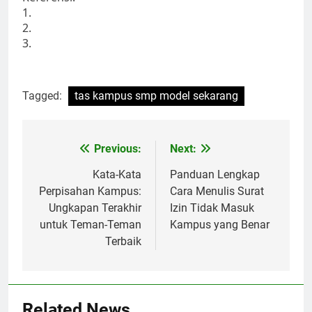
1.
2.
3.
Tagged:
tas kampus smp model sekarang
Post
Previous:
Next:
navigation
Kata-Kata
Panduan Lengkap
Perpisahan Kampus:
Cara Menulis Surat
Ungkapan Terakhir
Izin Tidak Masuk
untuk Teman-Teman
Kampus yang Benar
Terbaik
Related News